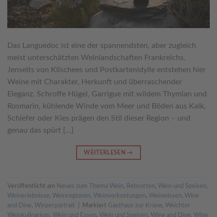
Das Languedoc ist eine der spannendsten, aber zugleich
meist unterschätzten Weinlandschaften Frankreichs.
Jenseits von Klischees und Postkartenidylle entstehen hier
Weine mit Charakter, Herkunft und überraschender
Eleganz. Schroffe Hügel, Garrigue mit wildem Thymian und
Rosmarin, kühlende Winde vom Meer und Böden aus Kalk,
Schiefer oder Kies prägen den Stil dieser Region – und
genau das spürt […]
WEITERLESEN
→
Veröffentlicht am
Neues zum Thema Wein
,
Rebsorten
,
Wein und Speisen
,
Weinerlebnisse
,
Weinregionen
,
Weinverkostungen
,
Weinwissen
,
Wine
and Dine
,
Winzerportrait
|
Markiert
Gasthaus zur Krone
,
Weichter
Weinkulinarium
,
Wein und Essen
,
Wein und Speisen
,
Wine and Dine
,
Wine