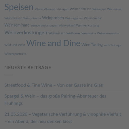
Speisen
Weinerlebnisse
Weine
Weinempfehlungen
Weinevent
Weinmesse
Weinproben
Weinmessen
Weinseminar
Weinpräsente
Weinregionen
Weinseminare
Weinverkostung
Weinveranstaltungen
Weinverkauf
Weinverkostungen
Weinwissen
Weißweine
Weissweine
Weissweinseminar
Wine and Dine
Wine Tasting
Wild und Wein
wine tastings
Winzerportraits
NEUESTE BEITRÄGE
Streetfood & Fine Wine – Von der Gasse ins Glas
Spargel & Wein – das große Pairing-Abenteuer des
Frühlings
21.05.2026 – Vegetarische Verführung & vinophile Vielfalt
– ein Abend, der neu denken lässt