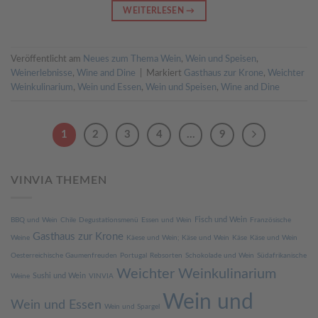
WEITERLESEN
→
Veröffentlicht am
Neues zum Thema Wein
,
Wein und Speisen
,
Weinerlebnisse
,
Wine and Dine
|
Markiert
Gasthaus zur Krone
,
Weichter
Weinkulinarium
,
Wein und Essen
,
Wein und Speisen
,
Wine and Dine
1
2
3
4
…
9
VINVIA THEMEN
Fisch und Wein
BBQ und Wein
Chile
Degustationsmenü
Essen und Wein
Französische
Gasthaus zur Krone
Weine
Käese und Wein; Käse und Wein
Käse
Käse und Wein
Oesterreichische Gaumenfreuden
Portugal
Rebsorten
Schokolade und Wein
Südafrikanische
Weichter Weinkulinarium
Sushi und Wein
Weine
VINVIA
Wein und
Wein und Essen
Wein und Spargel