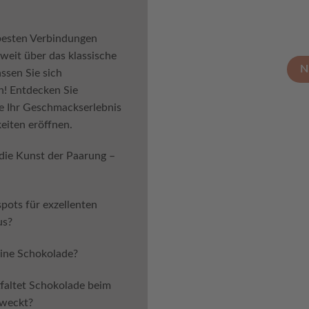
besten Verbindungen
eit über das klassische
N
ssen Sie sich
n! Entdecken Sie
e Ihr Geschmackserlebnis
eiten eröffnen.
die Kunst der Paarung –
pots für exzellenten
us?
ine Schokolade?
faltet Schokolade beim
eweckt?