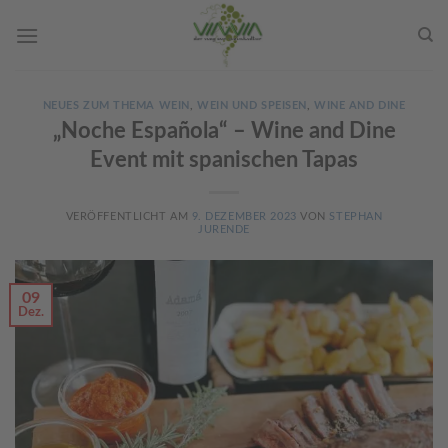
Skip
to
content
NEUES ZUM THEMA WEIN
,
WEIN UND SPEISEN
,
WINE AND DINE
„Noche Española“ – Wine and Dine
Event mit spanischen Tapas
VERÖFFENTLICHT AM
9. DEZEMBER 2023
VON
STEPHAN
JURENDE
09
Dez.