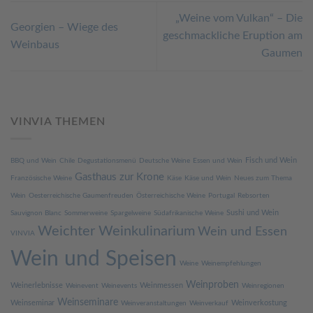
„Weine vom Vulkan“ – Die
Georgien – Wiege des
geschmackliche Eruption am
Weinbaus
Gaumen
VINVIA THEMEN
Fisch und Wein
BBQ und Wein
Chile
Degustationsmenü
Deutsche Weine
Essen und Wein
Gasthaus zur Krone
Französische Weine
Käse
Käse und Wein
Neues zum Thema
Wein
Oesterreichische Gaumenfreuden
Österreichische Weine
Portugal
Rebsorten
Sushi und Wein
Sauvignon Blanc
Sommerweine
Spargelweine
Südafrikanische Weine
Weichter Weinkulinarium
Wein und Essen
VINVIA
Wein und Speisen
Weine
Weinempfehlungen
Weinproben
Weinerlebnisse
Weinmessen
Weinevent
Weinevents
Weinregionen
Weinseminare
Weinseminar
Weinverkostung
Weinveranstaltungen
Weinverkauf