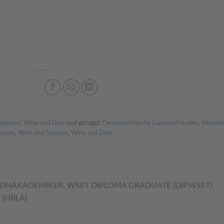
Speisen
,
Wine and Dine
und getaggt
Oesterreichische Gaumenfreuden
,
Weicht
arium
,
Wein und Speisen
,
Wine and Dine
.
INAKADEMIKER, WSET DIPLOMA GRADUATE (DIPWSET)
(HBLA)