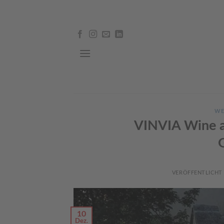
Skip
to
content
WE
VINVIA Wine a
VERÖFFENTLICHT
10
Dez.