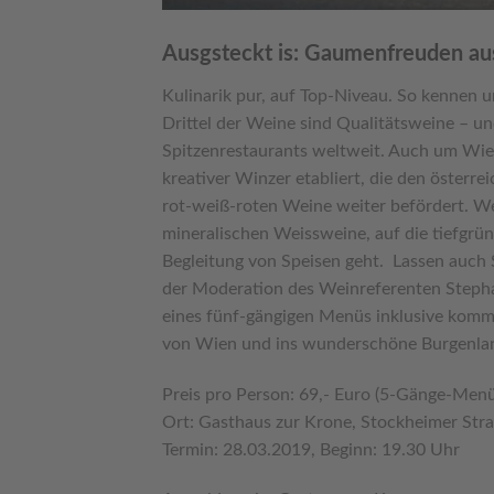
Ausgsteckt is: Gaumenfreuden a
Kulinarik pur, auf Top-Niveau. So kennen 
Drittel der Weine sind Qualitätsweine – un
Spitzenrestaurants weltweit. Auch um Wien
kreativer Winzer etabliert, die den österr
rot-weiß-roten Weine weiter befördert. We
mineralischen Weissweine, auf die tiefgrü
Begleitung von Speisen geht. Lassen auch 
der Moderation des Weinreferenten Steph
eines fünf-gängigen Menüs inklusive komme
von Wien und ins wunderschöne Burgenla
Preis pro Person: 69,- Euro (5-Gänge-Menü
Ort: Gasthaus zur Krone, Stockheimer Str
Termin: 28.03.2019, Beginn: 19.30 Uhr