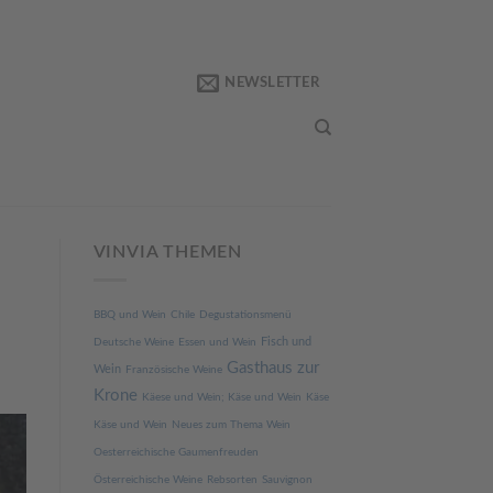
NEWSLETTER
VINVIA THEMEN
BBQ und Wein
Chile
Degustationsmenü
Fisch und
Deutsche Weine
Essen und Wein
Gasthaus zur
Wein
Französische Weine
Krone
Käese und Wein; Käse und Wein
Käse
Käse und Wein
Neues zum Thema Wein
Oesterreichische Gaumenfreuden
Österreichische Weine
Rebsorten
Sauvignon