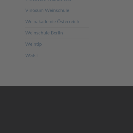
Vinosum Weinschule
Weinakademie Österreich
Weinschule Berlin
Weintip
WSET