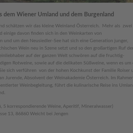
us dem Wiener Umland und dem Burgenland
und schätzen wir das kleine Weinland Österreich. Mehr als zwei
d einige davon finden sich in den Weinkarten von
 und um den Neusiedler-See hat sich eine Generation junger,
eichischen Wein neu in Szene setzt und so den großartigen Ruf de
inliebhaber auf der ganzen Welt schwören auf die fruchtig-
ndigen Rotweine, sowie auf die delikaten Süßweine, wenn es um 
Sie sich verführen von der hohen Kochkunst der Familie Roiser 
an Jurende, Absolvent der Weinakademie Österreich. Im Rahme
ntierter Weinbegleitung, führt die kulinarische Reise ins Umla
nd.
, 5 korrespondierende Weine, Aperitif, Mineralwasser)
asse 13, 86860 Weicht bei Jengen