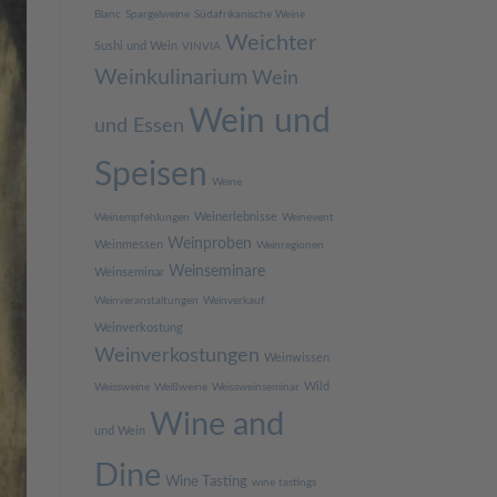
Blanc
Spargelweine
Südafrikanische Weine
Weichter
Sushi und Wein
VINVIA
Weinkulinarium
Wein
Wein und
und Essen
Speisen
Weine
Weinerlebnisse
Weinempfehlungen
Weinevent
Weinproben
Weinmessen
Weinregionen
Weinseminare
Weinseminar
Weinveranstaltungen
Weinverkauf
Weinverkostung
Weinverkostungen
Weinwissen
Wild
Weissweine
Weißweine
Weissweinseminar
Wine and
und Wein
Dine
Wine Tasting
wine tastings