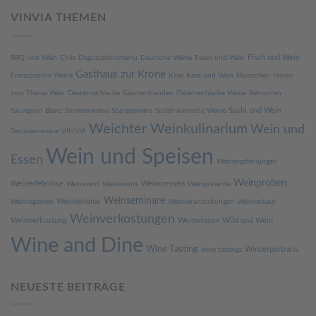
VINVIA THEMEN
Fisch und Wein
BBQ und Wein
Chile
Degustationsmenü
Deutsche Weine
Essen und Wein
Gasthaus zur Krone
Französische Weine
Käse
Käse und Wein
Muenchen
Neues
zum Thema Wein
Oesterreichische Gaumenfreuden
Österreichische Weine
Rebsorten
Sushi und Wein
Sauvignon Blanc
Sommerweine
Spargelweine
Südafrikanische Weine
Weichter Weinkulinarium
Wein und
Terrassenweine
VINVIA
Wein und Speisen
Essen
Weinempfehlungen
Weinproben
Weinerlebnisse
Weinmessen
Weinevent
Weinevents
Weinpräsente
Weinseminare
Weinseminar
Weinregionen
Weinveranstaltungen
Weinverkauf
Weinverkostungen
Weinverkostung
Weinwissen
Wild und Wein
Wine and Dine
Wine Tasting
Winzerportraits
wine tastings
NEUESTE BEITRÄGE