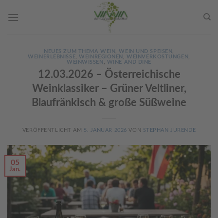
Skip
to
content
NEUES ZUM THEMA WEIN
,
WEIN UND SPEISEN
,
WEINERLEBNISSE
,
WEINREGIONEN
,
WEINVERKOSTUNGEN
,
WEINWISSEN
,
WINE AND DINE
12.03.2026 – Österreichische
Weinklassiker – Grüner Veltliner,
Blaufränkisch & große Süßweine
VERÖFFENTLICHT AM
5. JANUAR 2026
VON
STEPHAN JURENDE
05
Jan.