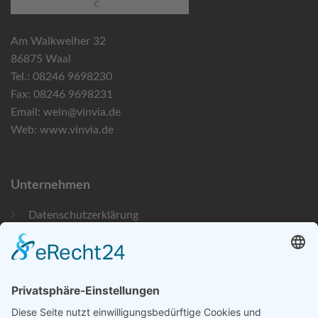
Am Walkweiher 32
86875 Waal
Tel.: 08246 9698230
Fax: 08246 9698231
Email:
wein@vinvia.de
Web:
www.vinvia.de
Unternehmen
Datenschutzerklärung
Bildnachweise
Impressum
Newsletteranmeldung