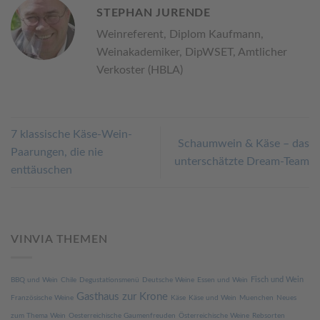
STEPHAN JURENDE
Weinreferent, Diplom Kaufmann,
Weinakademiker, DipWSET, Amtlicher
Verkoster (HBLA)
7 klassische Käse-Wein-
Schaumwein & Käse – das
Paarungen, die nie
unterschätzte Dream-Team
enttäuschen
VINVIA THEMEN
Fisch und Wein
BBQ und Wein
Chile
Degustationsmenü
Deutsche Weine
Essen und Wein
Gasthaus zur Krone
Französische Weine
Käse
Käse und Wein
Muenchen
Neues
zum Thema Wein
Oesterreichische Gaumenfreuden
Österreichische Weine
Rebsorten