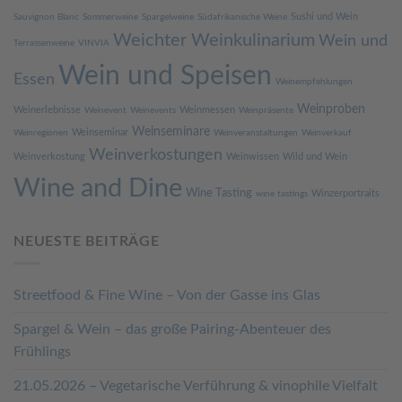
Sushi und Wein
Sauvignon Blanc
Sommerweine
Spargelweine
Südafrikanische Weine
Weichter Weinkulinarium
Wein und
Terrassenweine
VINVIA
Wein und Speisen
Essen
Weinempfehlungen
Weinproben
Weinerlebnisse
Weinmessen
Weinevent
Weinevents
Weinpräsente
Weinseminare
Weinseminar
Weinregionen
Weinveranstaltungen
Weinverkauf
Weinverkostungen
Weinverkostung
Weinwissen
Wild und Wein
Wine and Dine
Wine Tasting
Winzerportraits
wine tastings
NEUESTE BEITRÄGE
Streetfood & Fine Wine – Von der Gasse ins Glas
Spargel & Wein – das große Pairing-Abenteuer des
Frühlings
21.05.2026 – Vegetarische Verführung & vinophile Vielfalt