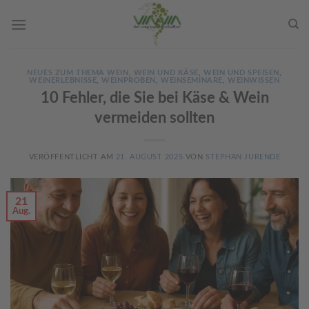
Skip
to
content
NEUES ZUM THEMA WEIN
,
WEIN UND KÄSE
,
WEIN UND SPEISEN
,
WEINERLEBNISSE
,
WEINPROBEN
,
WEINSEMINARE
,
WEINWISSEN
10 Fehler, die Sie bei Käse & Wein
vermeiden sollten
VERÖFFENTLICHT AM
21. AUGUST 2025
VON
STEPHAN JURENDE
21
Aug.