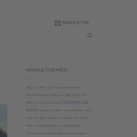
NEWSLETTER
VINVIA THEMEN
BBQ und Wein
Chile
Degustationsmenü
Fisch und
Deutsche Weine
Essen und Wein
Gasthaus zur
Wein
Französische Weine
Krone
Käese und Wein; Käse und Wein
Käse
Käse und Wein
Muenchen
Neues zum Thema
Wein
Oesterreichische Gaumenfreuden
Österreichische Weine
Rebsorten
Sauvignon