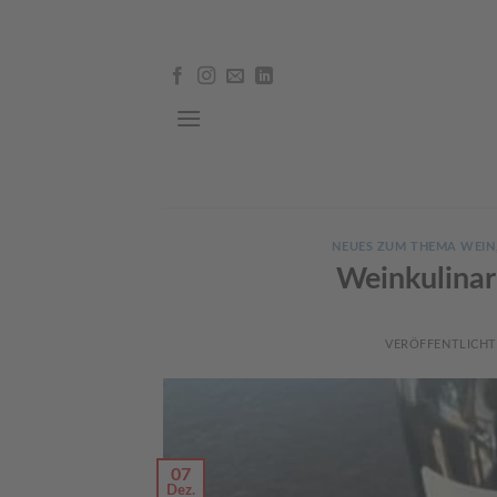
Skip
to
content
NEUES ZUM THEMA WEIN
Weinkulinar
VERÖFFENTLICH
07
Dez.