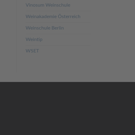
Vinosum Weinschule
Weinakademie Österreich
Weinschule Berlin
Weintip
WSET