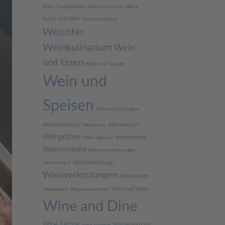
Blanc
Spargelweine
Südafrikanische Weine
Sushi und Wein
Terrassenweine
Weichter
Weinkulinarium
Wein
und Essen
Wein und Spargel
Wein und
Speisen
Weinempfehlungen
Weinerlebnisse
Weinmessen
Weinevent
Weinproben
Weinseminar
Weinregionen
Weinseminare
Weinveranstaltungen
Weinverkostung
Weinverkauf
Weinverkostungen
Weinwissen
Wild und Wein
Weissweine
Weissweinseminar
Wine and Dine
Wine Tasting
Winzerportraits
wine tastings