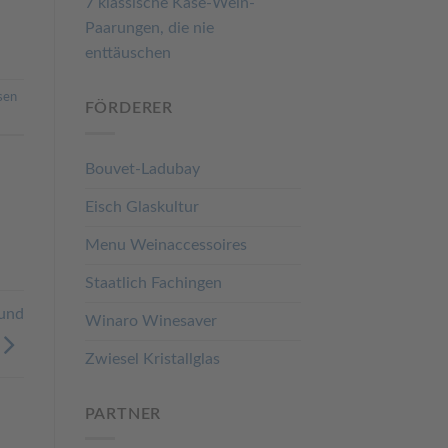
7 klassische Käse-Wein-
Paarungen, die nie
enttäuschen
sen
FÖRDERER
Bouvet-Ladubay
Eisch Glaskultur
Menu Weinaccessoires
Staatlich Fachingen
 und
Winaro Winesaver
Zwiesel Kristallglas
PARTNER