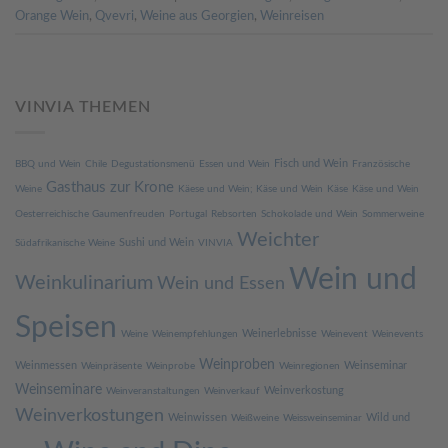
Orange Wein
,
Qvevri
,
Weine aus Georgien
,
Weinreisen
VINVIA THEMEN
Fisch und Wein
BBQ und Wein
Chile
Degustationsmenü
Essen und Wein
Französische
Gasthaus zur Krone
Weine
Käese und Wein; Käse und Wein
Käse
Käse und Wein
Oesterreichische Gaumenfreuden
Portugal
Rebsorten
Schokolade und Wein
Sommerweine
Weichter
Sushi und Wein
Südafrikanische Weine
VINVIA
Wein und
Weinkulinarium
Wein und Essen
Speisen
Weinerlebnisse
Weine
Weinempfehlungen
Weinevent
Weinevents
Weinproben
Weinmessen
Weinseminar
Weinpräsente
Weinprobe
Weinregionen
Weinseminare
Weinverkostung
Weinveranstaltungen
Weinverkauf
Weinverkostungen
Weinwissen
Wild und
Weißweine
Weissweinseminar