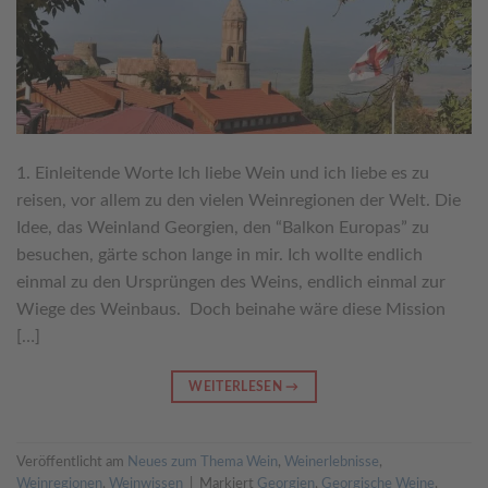
1. Einleitende Worte Ich liebe Wein und ich liebe es zu
reisen, vor allem zu den vielen Weinregionen der Welt. Die
Idee, das Weinland Georgien, den “Balkon Europas” zu
besuchen, gärte schon lange in mir. Ich wollte endlich
einmal zu den Ursprüngen des Weins, endlich einmal zur
Wiege des Weinbaus. Doch beinahe wäre diese Mission
[…]
WEITERLESEN
→
Veröffentlicht am
Neues zum Thema Wein
,
Weinerlebnisse
,
Weinregionen
,
Weinwissen
|
Markiert
Georgien
,
Georgische Weine
,