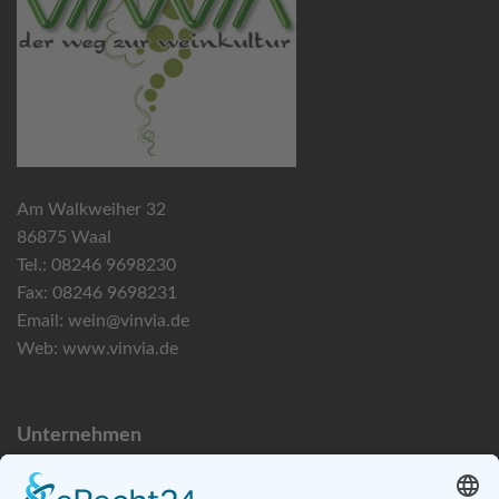
Am Walkweiher 32
86875 Waal
Tel.: 08246 9698230
Fax: 08246 9698231
Email:
wein@vinvia.de
Web:
www.vinvia.de
Unternehmen
Datenschutzerklärung