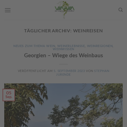
Skip
to
content
TÄGLICHER ARCHIV:
WEINREISEN
NEUES ZUM THEMA WEIN
,
WEINERLEBNISSE
,
WEINREGIONEN
,
WEINWISSEN
Georgien – Wiege des Weinbaus
VERÖFFENTLICHT AM
5. SEPTEMBER 2023
VON
STEPHAN
JURENDE
05
Sep.