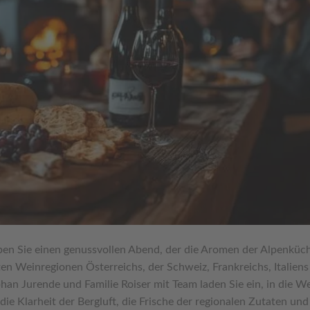
ben Sie einen genussvollen Abend, der die Aromen der Alpenküc
en Weinregionen Österreichs, der Schweiz, Frankreichs, Italiens
an Jurende und Familie Roiser mit Team laden Sie ein, in die We
die Klarheit der Bergluft, die Frische der regionalen Zutaten und