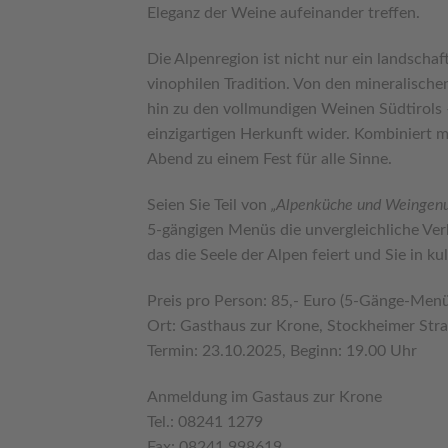
Eleganz der Weine aufeinander treffen.
Die Alpenregion ist nicht nur ein landscha
vinophilen Tradition. Von den mineralische
hin zu den vollmundigen Weinen Südtirols – 
einzigartigen Herkunft wider. Kombiniert m
Abend zu einem Fest für alle Sinne.
Seien Sie Teil von
„Alpenküche und Weingenus
5-gängigen Menüs die unvergleichliche Ver
das die Seele der Alpen feiert und Sie in k
Preis pro Person: 85,- Euro (5-Gänge-Menü
Ort: Gasthaus zur Krone, Stockheimer Str
Termin: 23.10.2025, Beginn: 19.00 Uhr
Anmeldung im Gastaus zur Krone
Tel.: 08241 1279
Fax: 08241 998619