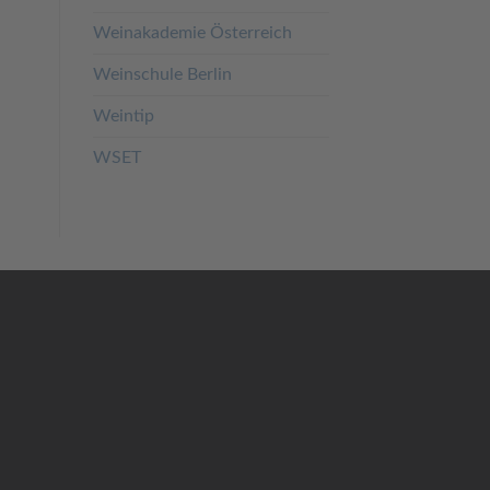
Weinakademie Österreich
Weinschule Berlin
Weintip
WSET