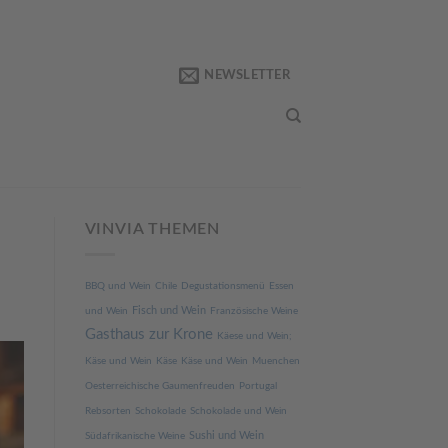
NEWSLETTER
VINVIA THEMEN
BBQ und Wein
Chile
Degustationsmenü
Essen
Fisch und Wein
und Wein
Französische Weine
Gasthaus zur Krone
Käese und Wein;
Käse und Wein
Käse
Käse und Wein
Muenchen
Oesterreichische Gaumenfreuden
Portugal
Rebsorten
Schokolade
Schokolade und Wein
Sushi und Wein
Südafrikanische Weine