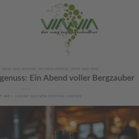
,
WEIN UND SPEISEN
,
WEINERLEBNISSE
,
WINE AND DINE
enuss: Ein Abend voller Bergzauber
HT AM
9. JANUAR 2025
VON
STEPHAN JURENDE