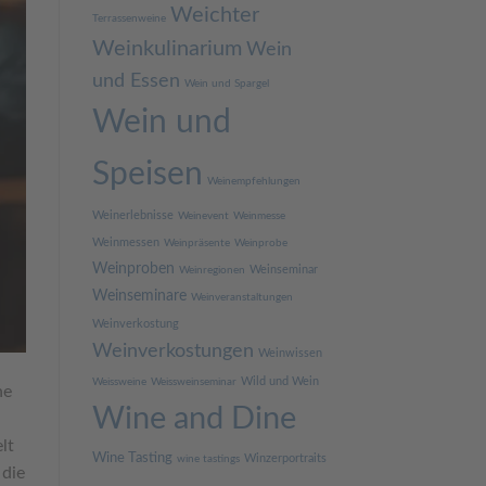
Weichter
Terrassenweine
Weinkulinarium
Wein
und Essen
Wein und Spargel
Wein und
Speisen
Weinempfehlungen
Weinerlebnisse
Weinevent
Weinmesse
Weinmessen
Weinpräsente
Weinprobe
Weinproben
Weinseminar
Weinregionen
Weinseminare
Weinveranstaltungen
Weinverkostung
Weinverkostungen
Weinwissen
Wild und Wein
Weissweine
Weissweinseminar
he
Wine and Dine
lt
Wine Tasting
Winzerportraits
wine tastings
 die