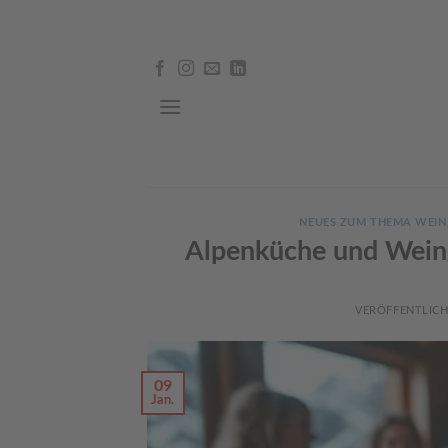
Skip
to
content
NEUES ZUM THEMA WEIN
Alpenküche und Weing
VERÖFFENTLIC
09
Jan.