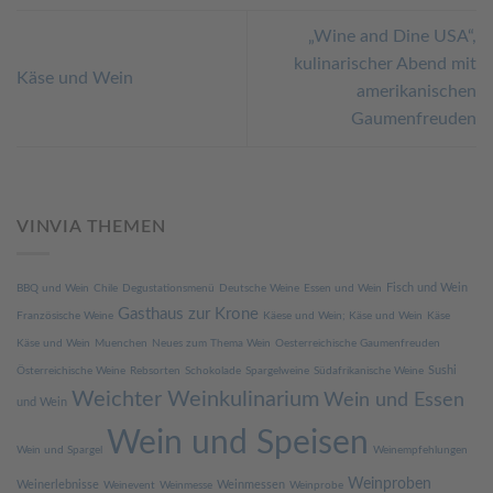
„Wine and Dine USA“,
kulinarischer Abend mit
Käse und Wein
amerikanischen
Gaumenfreuden
VINVIA THEMEN
Fisch und Wein
BBQ und Wein
Chile
Degustationsmenü
Deutsche Weine
Essen und Wein
Gasthaus zur Krone
Französische Weine
Käese und Wein; Käse und Wein
Käse
Käse und Wein
Muenchen
Neues zum Thema Wein
Oesterreichische Gaumenfreuden
Sushi
Österreichische Weine
Rebsorten
Schokolade
Spargelweine
Südafrikanische Weine
Weichter Weinkulinarium
Wein und Essen
und Wein
Wein und Speisen
Wein und Spargel
Weinempfehlungen
Weinproben
Weinerlebnisse
Weinmessen
Weinevent
Weinmesse
Weinprobe