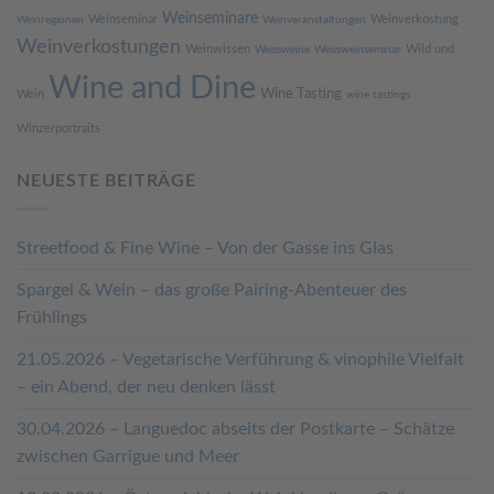
Weinseminare
Weinseminar
Weinverkostung
Weinregionen
Weinveranstaltungen
Weinverkostungen
Weinwissen
Wild und
Weissweine
Weissweinseminar
Wine and Dine
Wine Tasting
Wein
wine tastings
Winzerportraits
NEUESTE BEITRÄGE
Streetfood & Fine Wine – Von der Gasse ins Glas
Spargel & Wein – das große Pairing-Abenteuer des
Frühlings
21.05.2026 – Vegetarische Verführung & vinophile Vielfalt
– ein Abend, der neu denken lässt
30.04.2026 – Languedoc abseits der Postkarte – Schätze
zwischen Garrigue und Meer