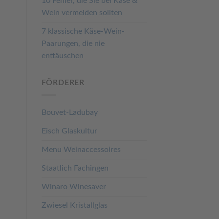
10 Fehler, die Sie bei Käse &
Wein vermeiden sollten
7 klassische Käse-Wein-
Paarungen, die nie
enttäuschen
FÖRDERER
Bouvet-Ladubay
Eisch Glaskultur
Menu Weinaccessoires
Staatlich Fachingen
Winaro Winesaver
Zwiesel Kristallglas