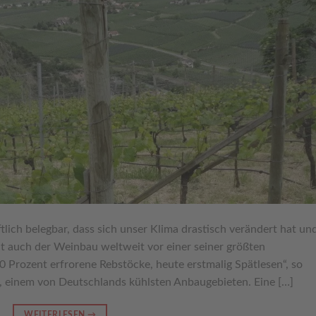
tlich belegbar, dass sich unser Klima drastisch verändert hat un
ht auch der Weinbau weltweit vor einer seiner größten
 Prozent erfrorene Rebstöcke, heute erstmalig Spätlesen“, so
t, einem von Deutschlands kühlsten Anbaugebieten. Eine […]
WEITERLESEN
→