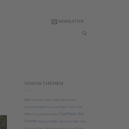
NEWSLETTER
VINVIA THEMEN
BBQ und Wein
Chile
Degustationsmenü
Fisch und
Deutsche Weine
Essen und Wein
Gasthaus zur
Wein
Französische Weine
Krone
Käese und Wein; Käse und Wein
Käse
Käse und Wein
Muenchen
Neues zum Thema