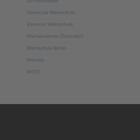
La Vinotheque
Vinoscola Weinschule
Vinosum Weinschule
Weinakademie Österreich
Weinschule Berlin
Weintip
WSET