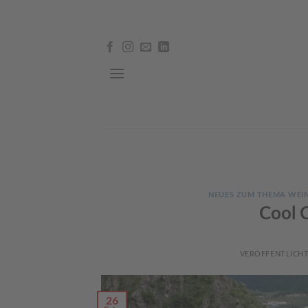
Skip
to
content
NEUES ZUM THEMA WEI
Cool 
VERÖFFENTLICH
26