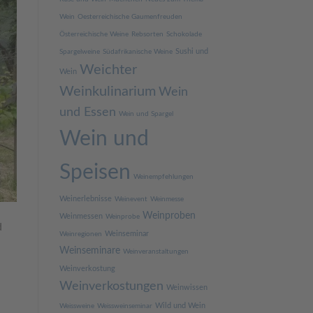
Wein
Oesterreichische Gaumenfreuden
Österreichische Weine
Rebsorten
Schokolade
Sushi und
Spargelweine
Südafrikanische Weine
Weichter
Wein
Weinkulinarium
Wein
und Essen
Wein und Spargel
Wein und
Speisen
Weinempfehlungen
Weinerlebnisse
Weinevent
Weinmesse
Weinproben
Weinmessen
Weinprobe
d
Weinseminar
Weinregionen
Weinseminare
Weinveranstaltungen
Weinverkostung
Weinverkostungen
Weinwissen
Wild und Wein
Weissweine
Weissweinseminar