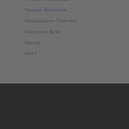
Vinosum Weinschule
Weinakademie Österreich
Weinschule Berlin
Weintip
WSET