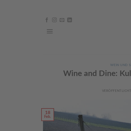
Skip
to
content
WEIN UND S
Wine and Dine: Ku
VERÖFFENTLICH
18
Feb.