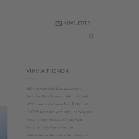
NEWSLETTER
VINVIA THEMEN
BBQ und Wein
Chile
Degustationsmenü
Fisch und
Deutsche Weine
Essen und Wein
Gasthaus zur
Wein
Französische Weine
Krone
Käese und Wein; Käse und Wein
Käse
Käse und Wein
Neues zum Thema Wein
Oesterreichische Gaumenfreuden
Österreichische Weine
Rebsorten
Sauvignon