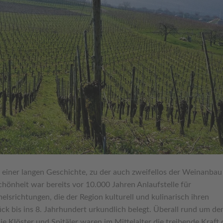
it einer langen Geschichte, zu der auch zweifellos der Weinanbau
chönheit war bereits vor 10.000 Jahren Anlaufstelle für
lsrichtungen, die der Region kulturell und kulinarisch ihren
ck bis ins 8. Jahrhundert urkundlich belegt. Überall rund um de
e Klöster und Spitäler waren im Mittelalter die treibende Kraft 