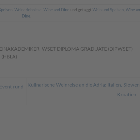
Speisen
,
Weinerlebnisse
,
Wine and Dine
und getaggt
Wein und Speisen
,
Wine a
Dine
.
INAKADEMIKER, WSET DIPLOMA GRADUATE (DIPWSET)
(HBLA)
Kulinarische Weinreise an die Adria: Italien, Slowen
Event rund
Kroatien