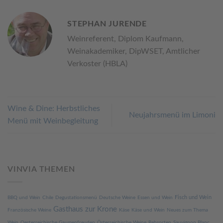
STEPHAN JURENDE
Weinreferent, Diplom Kaufmann,
Weinakademiker, DipWSET, Amtlicher
Verkoster (HBLA)
Wine & Dine: Herbstliches
Neujahrsmenü im Limoni
Menü mit Weinbegleitung
VINVIA THEMEN
Fisch und Wein
BBQ und Wein
Chile
Degustationsmenü
Deutsche Weine
Essen und Wein
Gasthaus zur Krone
Französische Weine
Käse
Käse und Wein
Neues zum Thema
Wein
Oesterreichische Gaumenfreuden
Österreichische Weine
Rebsorten
Sauvignon Blanc