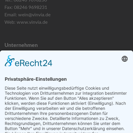
Fax: 08246 9698231
Email:
wein@vinvia.de
Web:
www.vinvia.de
Unternehmen
Datenschutzerklärung
Bildnachweise
Impressum
Newsletteranmeldung