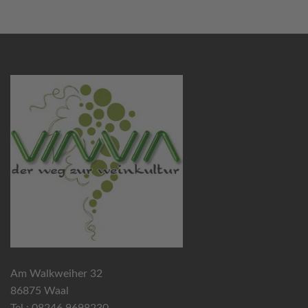
Am Walkweiher 32
86875 Waal
Tel.: 08246 9698230