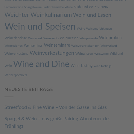
Sushi und Wein
Sommerweine
Spargelweine
Südafrikanische Weine
VINVIA
Weichter Weinkulinarium
Wein und Essen
Wein und Speisen
Weine
Weinempfehlungen
Weinproben
Weinerlebnisse
Weinmessen
Weinevent
Weinevents
Weinpräsente
Weinseminare
Weinseminar
Weinregionen
Weinveranstaltungen
Weinverkauf
Weinverkostungen
Weinverkostung
Weinwissen
Wild und
Weißweine
Wine and Dine
Wine Tasting
Wein
wine tastings
Winzerportraits
NEUESTE BEITRÄGE
Streetfood & Fine Wine – Von der Gasse ins Glas
Spargel & Wein – das große Pairing-Abenteuer des
Frühlings