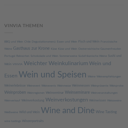
VINVIA THEMEN
Fisch und Wein
BBQ und Wein
Chile
Degustationsmenü
Essen und Wein
Französische
Gasthaus zur Krone
Weine
Käse
Käse und Wein
Oesterreichische Gaumenfreuden
Sushi und
Portugal
Rebsorten
Schokolade und Wein
Sommerweine
Südafrikanische Weine
Weichter Weinkulinarium
Wein und
Wein
VINVIA
Wein und Speisen
Essen
Weine
Weinempfehlungen
Weinerlebnisse
Weinmessen
Weinevent
Weinevents
Weinmesse
Weinpräsente
Weinprobe
Weinproben
Weinseminare
Weinseminar
Weinregionen
Weinveranstaltungen
Weinverkostungen
Weinverkostung
Weinwissen
Weinverkauf
Weissweine
Wine and Dine
Wine Tasting
Wild und Wein
Weißweine
Winzerportraits
wine tastings