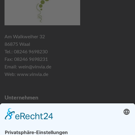
Am Walkweiher 32
86875 Waal
Tel.: 08246 9698230
Fax: 08246 9698231
Email:
wein@vinvia.de
Web:
www.vinvia.de
Unternehmen
Datenschutzerklärung
Bildnachweise
Impressum