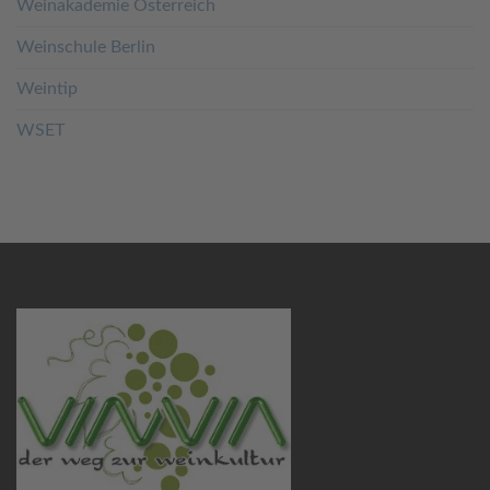
Weinakademie Österreich
Weinschule Berlin
Weintip
WSET